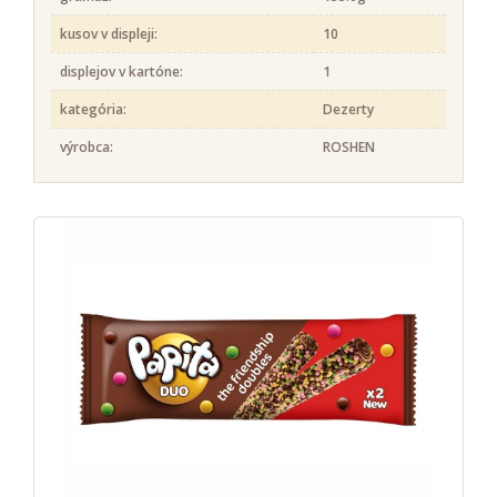
kusov v displeji:
10
displejov v kartóne:
1
kategória:
Dezerty
výrobca:
ROSHEN