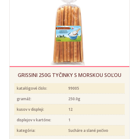
GRISSINI 250G TYČINKY S MORSKOU SOĽOU
katalógové číslo:
99005
gramáž:
250.0g
kusov v displeji:
12
displejov v kartóne:
1
kategória:
Sucháre a slané pečivo