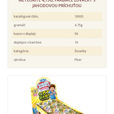
JAHODOVOU PRÍCHUŤOU
katalógové číslo:
10005
gramáž:
4.75g
kusov v displeji:
90
displejov v kartóne:
16
kategória:
Žuvačky
výrobca:
Fleer