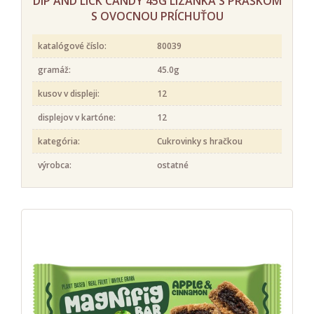
DIP AND LICK CANDY 45G LÍZANKA S PRÁŠKOM
S OVOCNOU PRÍCHUŤOU
katalógové číslo:
80039
gramáž:
45.0g
kusov v displeji:
12
displejov v kartóne:
12
kategória:
Cukrovinky s hračkou
výrobca:
ostatné