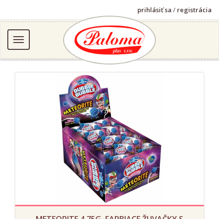
prihlásiť sa
/
registrácia
METEORITE 4,75G, FARBIACE ŽUVAČKY S