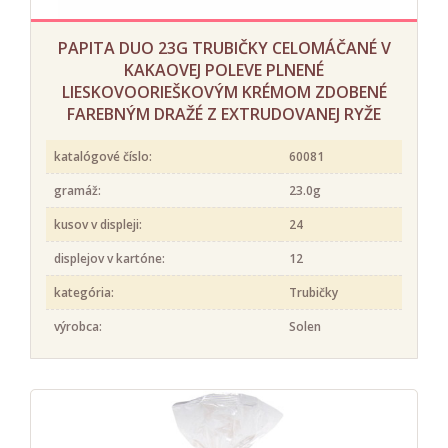
PAPITA DUO 23G TRUBIČKY CELOMÁČANÉ V
KAKAOVEJ POLEVE PLNENÉ
LIESKOVOORIEŠKOVÝM KRÉMOM ZDOBENÉ
FAREBNÝM DRAŽÉ Z EXTRUDOVANEJ RYŽE
katalógové číslo:
60081
gramáž:
23.0g
kusov v displeji:
24
displejov v kartóne:
12
kategória:
Trubičky
výrobca:
Solen