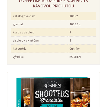
COFFEE LIKE 1000G FURÉ S NÁPLŇOU S
KÁVOVOU PRÍCHUŤOU
katalógové číslo:
40052
gramáž:
1000.0g
kusov v displeji:
7
displejov v kartóne:
1
kategória:
Cukríky
výrobca:
ROSHEN