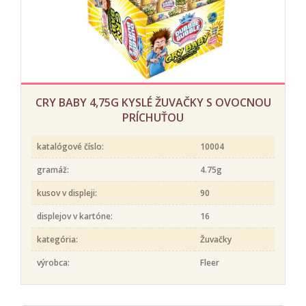
CRY BABY 4,75G KYSLÉ ŽUVAČKY S OVOCNOU
PRÍCHUŤOU
katalógové číslo:
10004
gramáž:
4.75g
kusov v displeji:
90
displejov v kartóne:
16
kategória:
Žuvačky
výrobca:
Fleer