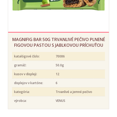
MAGNIFIG BAR 50G TRVANLIVÉ PEČIVO PLNENÉ
FIGOVOU PASTOU S JABLKOVOU PRÍCHUŤOU
katalógové číslo:
70086
gramáž:
50.0g
kusov v displeji:
12
displejov v kartóne:
6
kategória:
Trvanlivé a jemné pečivo
výrobca:
VENUS