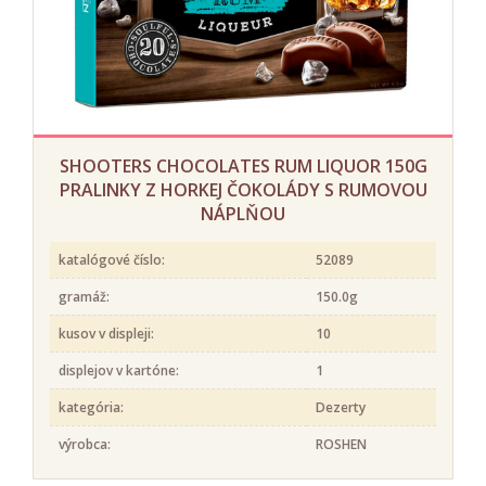
SHOOTERS CHOCOLATES RUM LIQUOR 150G
PRALINKY Z HORKEJ ČOKOLÁDY S RUMOVOU
NÁPLŇOU
katalógové číslo:
52089
gramáž:
150.0g
kusov v displeji:
10
displejov v kartóne:
1
kategória:
Dezerty
výrobca:
ROSHEN