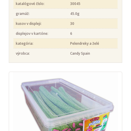
katalógové číslo:
30045
gramáž:
45.0g
kusov v displeji:
30
displejov v kartóne:
6
kategória:
Pelendreky a želé
výrobca:
Candy Spain