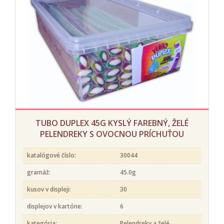
TUBO DUPLEX 45G KYSLÝ FAREBNÝ, ŽELÉ
PELENDREKY S OVOCNOU PRÍCHUŤOU
katalógové číslo:
30044
gramáž:
45.0g
kusov v displeji:
30
displejov v kartóne:
6
kategória:
Pelendreky a želé