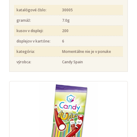
katalógové číslo:
30005
gramáž:
7.0g
kusov v displeji:
200
displejov v kartóne:
6
kategória:
Momentálne nie je v ponuke
výrobca:
Candy Spain