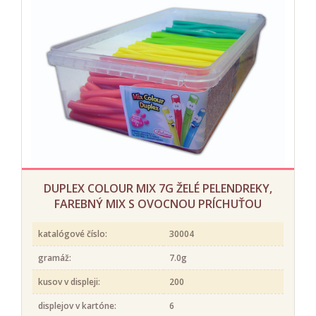
DUPLEX COLOUR MIX 7G ŽELÉ PELENDREKY,
FAREBNÝ MIX S OVOCNOU PRÍCHUŤOU
katalógové číslo:
30004
gramáž:
7.0g
kusov v displeji:
200
displejov v kartóne:
6