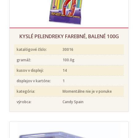
KYSLÉ PELENDREKY FAREBNÉ, BALENÉ 100G
katalógové číslo:
30016
gramáž:
100.0g
kusov v displeji:
14
displejov v kartóne:
1
kategória:
Momentálne nie je v ponuke
výrobca:
Candy Spain