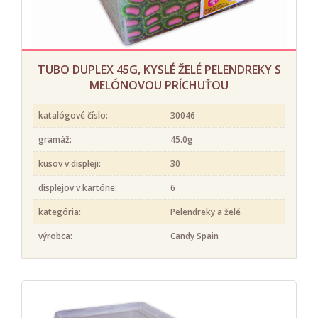
TUBO DUPLEX 45G, KYSLÉ ŽELÉ PELENDREKY S
MELÓNOVOU PRÍCHUŤOU
katalógové číslo:
30046
gramáž:
45.0g
kusov v displeji:
30
displejov v kartóne:
6
kategória:
Pelendreky a želé
výrobca:
Candy Spain