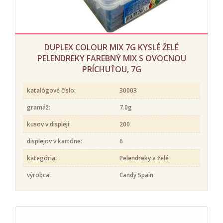
DUPLEX COLOUR MIX 7G KYSLÉ ŽELÉ
PELENDREKY FAREBNÝ MIX S OVOCNOU
PRÍCHUŤOU, 7G
katalógové číslo:
30003
gramáž:
7.0g
kusov v displeji:
200
displejov v kartóne:
6
kategória:
Pelendreky a želé
výrobca:
Candy Spain