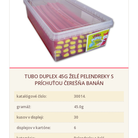
TUBO DUPLEX 45G ŽELÉ PELENDREKY S
PRÍCHUŤOU ČEREŠŇA BANÁN
katalógové číslo:
30014.
gramáž:
45.0g
kusov v displeji:
30
displejov v kartóne:
6