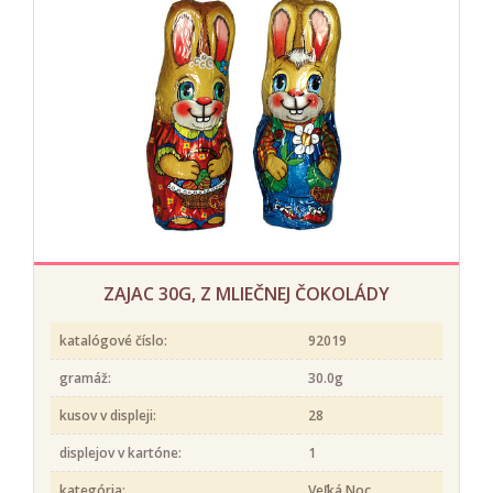
ZAJAC 30G, Z MLIEČNEJ ČOKOLÁDY
katalógové číslo:
92019
gramáž:
30.0g
kusov v displeji:
28
displejov v kartóne:
1
kategória:
Veľká Noc