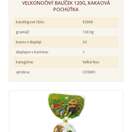
VEĽKONOČNÝ BALÍČEK 120G, KAKAOVÁ
POCHÚŤKA
katalógové číslo:
92008
gramáž:
120.0g
kusov v displeji:
24
displejov v kartóne:
1
kategória:
Veľká Noc
výrobca:
COSMO