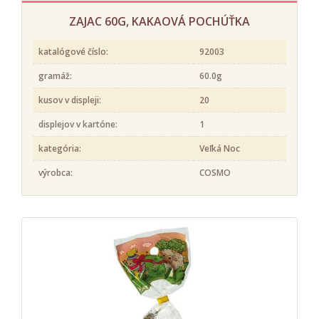
ZAJAC 60G, KAKAOVÁ POCHÚŤKA
katalógové číslo:
92003
gramáž:
60.0g
kusov v displeji:
20
displejov v kartóne:
1
kategória:
Veľká Noc
výrobca:
COSMO