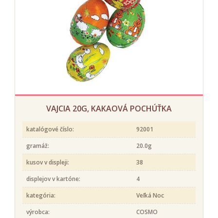
VAJCIA 20G, KAKAOVÁ POCHÚŤKA
katalógové číslo:
92001
gramáž:
20.0g
kusov v displeji:
38
displejov v kartóne:
4
kategória:
Veľká Noc
výrobca:
COSMO