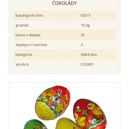
ČOKOLÁDY
katalógové číslo:
92017
gramáž:
15.0g
kusov v displeji:
25
displejov v kartóne:
4
kategória:
Veľká Noc
výrobca:
COSMO