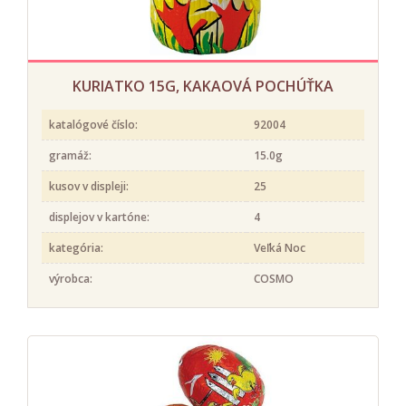
KURIATKO 15G, KAKAOVÁ POCHÚŤKA
katalógové číslo:
92004
gramáž:
15.0g
kusov v displeji:
25
displejov v kartóne:
4
kategória:
Veľká Noc
výrobca:
COSMO