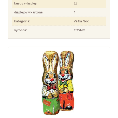
kusov v displeji:
28
displejov v kartóne:
1
kategória:
Veľká Noc
výrobca:
COSMO