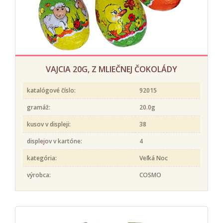
VAJCIA 20G, Z MLIEČNEJ ČOKOLÁDY
katalógové číslo:
92015
gramáž:
20.0g
kusov v displeji:
38
displejov v kartóne:
4
kategória:
Veľká Noc
výrobca:
COSMO