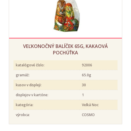
VEĽKONOČNÝ BALÍČEK 65G, KAKAOVÁ
POCHÚŤKA
katalógové číslo:
92006
gramáž:
65.0g
kusov v displeji:
30
displejov v kartóne:
1
kategória:
Veľká Noc
výrobca:
COSMO