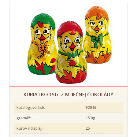
KURIATKO 15G, Z MLIEČNEJ ČOKOLÁDY
katalógové číslo:
92016
gramáž:
15.0g
kusov v displeji:
25