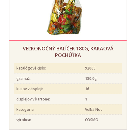
VEĽKONOČNÝ BALÍČEK 180G, KAKAOVÁ
POCHÚŤKA
katalógové číslo:
92009
gramáž:
180.0g
kusov v displeji:
16
displejov v kartóne:
1
kategória:
Veľká Noc
výrobca:
COSMO