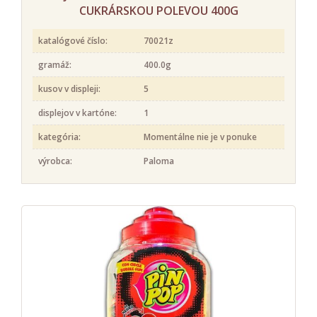
CUKRÁRSKOU POLEVOU 400G
katalógové číslo:
70021z
gramáž:
400.0g
kusov v displeji:
5
displejov v kartóne:
1
kategória:
Momentálne nie je v ponuke
výrobca:
Paloma