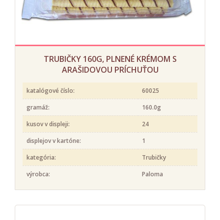
TRUBIČKY 160G, PLNENÉ KRÉMOM S
ARAŠIDOVOU PRÍCHUŤOU
katalógové číslo:
60025
gramáž:
160.0g
kusov v displeji:
24
displejov v kartóne:
1
kategória:
Trubičky
výrobca:
Paloma