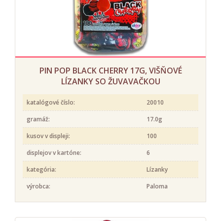
PIN POP BLACK CHERRY 17G, VIŠŇOVÉ
LÍZANKY SO ŽUVAVAČKOU
katalógové číslo:
20010
gramáž:
17.0g
kusov v displeji:
100
displejov v kartóne:
6
kategória:
Lízanky
výrobca:
Paloma