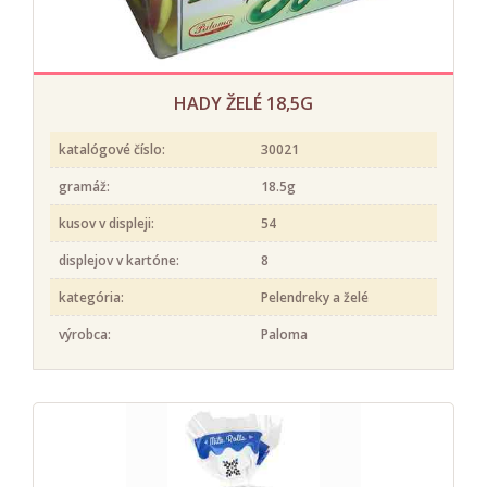
HADY ŽELÉ 18,5G
katalógové číslo:
30021
gramáž:
18.5g
kusov v displeji:
54
displejov v kartóne:
8
kategória:
Pelendreky a želé
výrobca:
Paloma