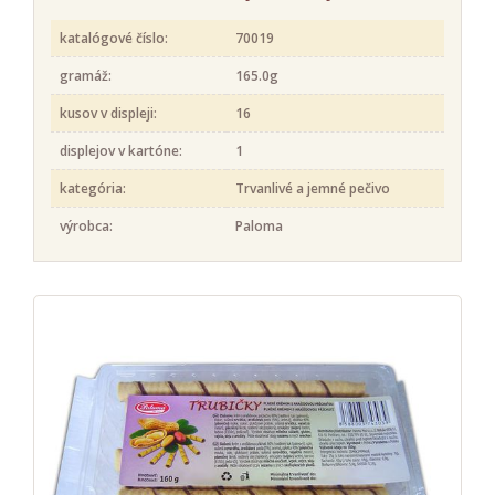
katalógové číslo:
70019
gramáž:
165.0g
kusov v displeji:
16
displejov v kartóne:
1
kategória:
Trvanlivé a jemné pečivo
výrobca:
Paloma