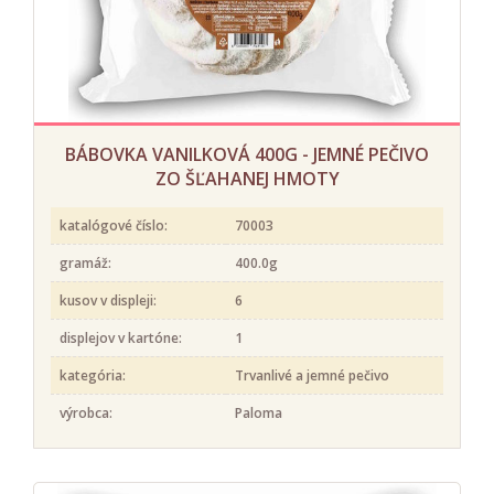
BÁBOVKA VANILKOVÁ 400G - JEMNÉ PEČIVO
ZO ŠĽAHANEJ HMOTY
katalógové číslo:
70003
gramáž:
400.0g
kusov v displeji:
6
displejov v kartóne:
1
kategória:
Trvanlivé a jemné pečivo
výrobca:
Paloma