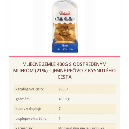
MLIEČNE ŽEMLE 400G S ODSTREDENÝM
MLIEKOM (21%) – JEMNÉ PEČIVO Z KYSNUTÉHO
CESTA
katalógové číslo:
70001
gramáž:
400.0g
kusov v displeji:
7
displejov v kartóne:
1
kategória:
Momentálne nie je v ponuke