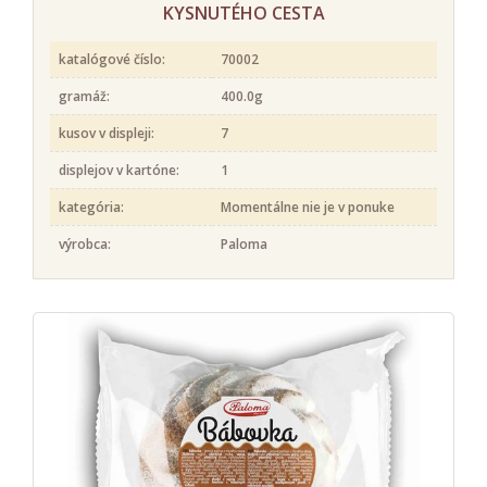
KYSNUTÉHO CESTA
katalógové číslo:
70002
gramáž:
400.0g
kusov v displeji:
7
displejov v kartóne:
1
kategória:
Momentálne nie je v ponuke
výrobca:
Paloma