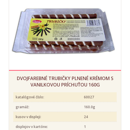
DVOJFAREBNÉ TRUBIČKY PLNENÉ KRÉMOM S
VANILKOVOU PRÍCHUŤOU 160G
katalógové číslo:
60027
gramáž:
160.0g
kusov v displeji:
24
displejov v kartóne:
1