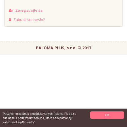
Zaregistrujte sa
Zabudli ste heslo?
PALOMA PLUS, s.r.o. © 2017
Používaním stránok prevádzkovaných Paloma Plus s.r.o
OK
súhlasíte s používaním cookies, ktoré nám pomáhajú
zabezpečiť lepšie služby.