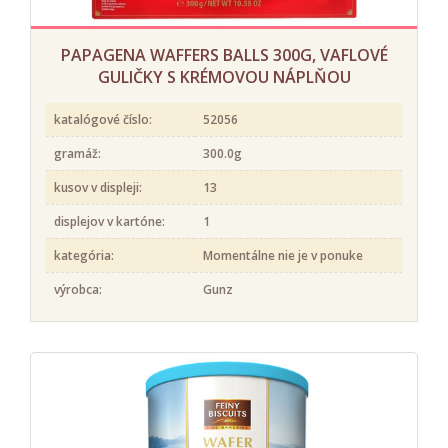
PAPAGENA WAFFERS BALLS 300G, VAFLOVÉ
GULIČKY S KRÉMOVOU NÁPLŇOU
katalógové číslo:
52056
gramáž:
300.0g
kusov v displeji:
13
displejov v kartóne:
1
kategória:
Momentálne nie je v ponuke
výrobca:
Gunz