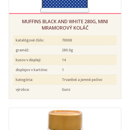
MUFFINS BLACK AND WHITE 280G, MINI
MRAMOROVÝ KOLÁČ
katalógové číslo:
70008
gramáž:
280.0g
kusov v displeji:
14
displejov v kartóne:
1
kategória:
Trvanlivé a jemné pečivo
výrobca:
Gunz