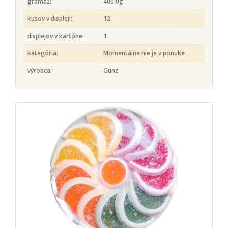
gramáž:
400.0g
kusov v displeji:
12
displejov v kartóne:
1
kategória:
Momentálne nie je v ponuke
výrobca:
Gunz