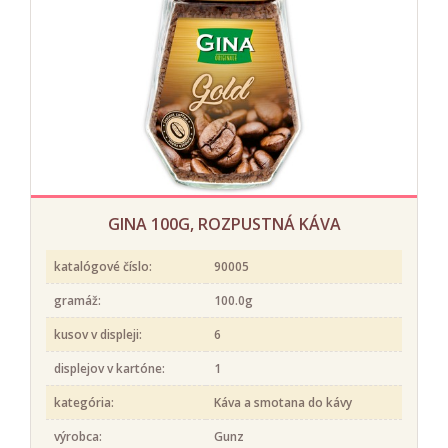
GINA 100G, ROZPUSTNÁ KÁVA
katalógové číslo:
90005
gramáž:
100.0g
kusov v displeji:
6
displejov v kartóne:
1
kategória:
Káva a smotana do kávy
výrobca:
Gunz