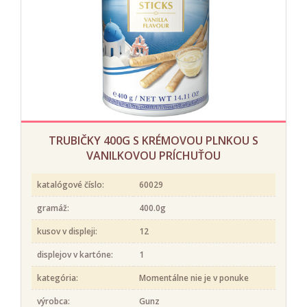
TRUBIČKY 400G S KRÉMOVOU PLNKOU S
VANILKOVOU PRÍCHUŤOU
katalógové číslo:
60029
gramáž:
400.0g
kusov v displeji:
12
displejov v kartóne:
1
kategória:
Momentálne nie je v ponuke
výrobca:
Gunz