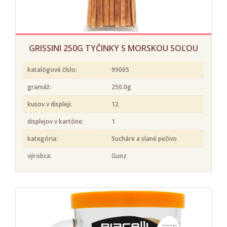
GRISSINI 250G TYČINKY S MORSKOU SOĽOU
katalógové číslo:
99005
gramáž:
250.0g
kusov v displeji:
12
displejov v kartóne:
1
kategória:
Sucháre a slané pečivo
výrobca:
Gunz