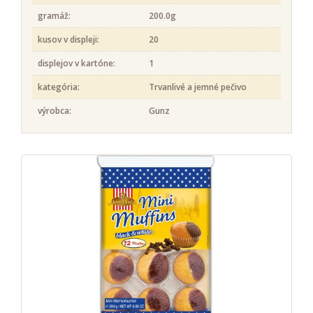
gramáž:
200.0g
kusov v displeji:
20
displejov v kartóne:
1
kategória:
Trvanlivé a jemné pečivo
výrobca:
Gunz