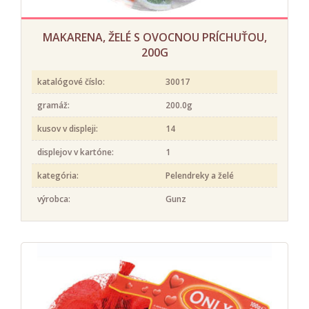
MAKARENA, ŽELÉ S OVOCNOU PRÍCHUŤOU,
200G
katalógové číslo:
30017
gramáž:
200.0g
kusov v displeji:
14
displejov v kartóne:
1
kategória:
Pelendreky a želé
výrobca:
Gunz