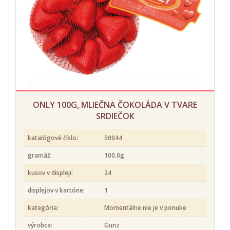
ONLY 100G, MLIEČNA ČOKOLÁDA V TVARE
SRDIEČOK
katalógové číslo:
50044
gramáž:
100.0g
kusov v displeji:
24
displejov v kartóne:
1
kategória:
Momentálne nie je v ponuke
výrobca:
Gunz