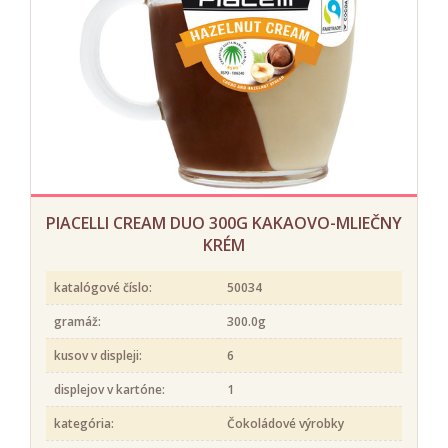
PIACELLI CREAM DUO 300G KAKAOVO-MLIEČNY
KRÉM
katalógové číslo:
50034
gramáž:
300.0g
kusov v displeji:
6
displejov v kartóne:
1
kategória:
Čokoládové výrobky