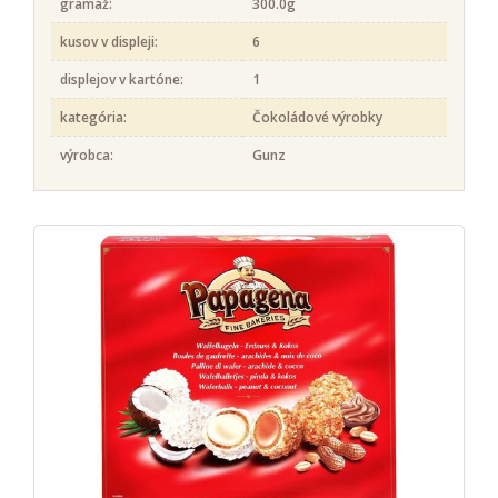
gramáž:
300.0g
kusov v displeji:
6
displejov v kartóne:
1
kategória:
Čokoládové výrobky
výrobca:
Gunz