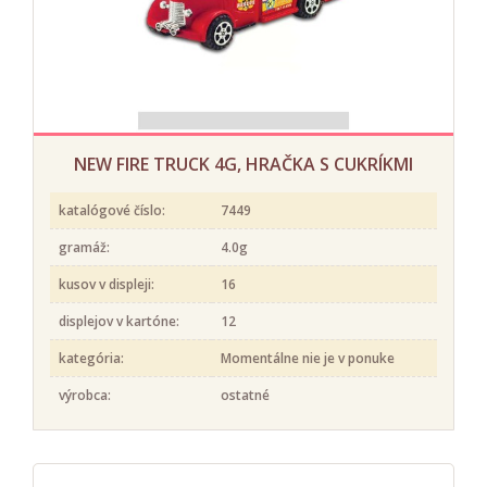
NEW FIRE TRUCK 4G, HRAČKA S CUKRÍKMI
katalógové číslo:
7449
gramáž:
4.0g
kusov v displeji:
16
displejov v kartóne:
12
kategória:
Momentálne nie je v ponuke
výrobca:
ostatné