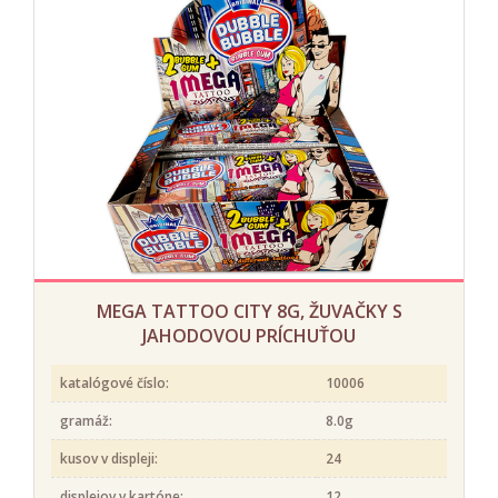
MEGA TATTOO CITY 8G, ŽUVAČKY S
JAHODOVOU PRÍCHUŤOU
katalógové číslo:
10006
gramáž:
8.0g
kusov v displeji:
24
displejov v kartóne:
12