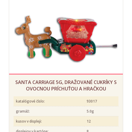
SANTA CARRIAGE 5G, DRAŽOVANÉ CUKRÍKY S
OVOCNOU PRÍCHUŤOU A HRAČKOU
katalógové číslo:
93017
gramáž:
5.0g
kusov v displeji:
12
displejov v kartóne:
8