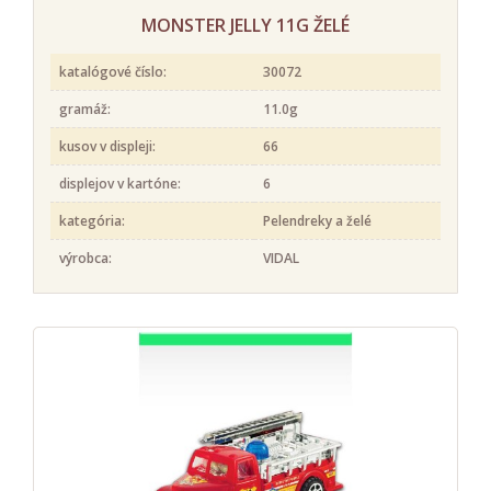
MONSTER JELLY 11G ŽELÉ
katalógové číslo:
30072
gramáž:
11.0g
kusov v displeji:
66
displejov v kartóne:
6
kategória:
Pelendreky a želé
výrobca:
VIDAL