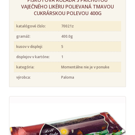
VAJEČNÉHO LIKÉRU POLIEVANÁ TMAVOU
CUKRÁRSKOU POLEVOU 400G
katalógové číslo:
70021z
gramáž:
400.0g
kusov v displeji:
5
displejov v kartóne:
1
kategória:
Momentálne nie je v ponuke
výrobca:
Paloma