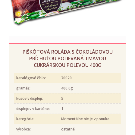
PIŠKÓTOVÁ ROLÁDA S ČOKOLÁDOVOU
PRÍCHUŤOU POLIEVANÁ TMAVOU
CUKRÁRSKOU POLEVOU 400G
katalógové číslo:
70020
gramáž:
400.0g
kusov v displeji:
5
displejov v kartóne:
1
kategória:
Momentálne nie je v ponuke
výrobca:
ostatné