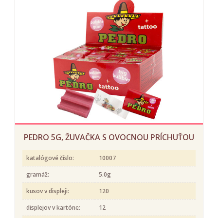
PEDRO 5G, ŽUVAČKA S OVOCNOU PRÍCHUŤOU
katalógové číslo:
10007
gramáž:
5.0g
kusov v displeji:
120
displejov v kartóne:
12