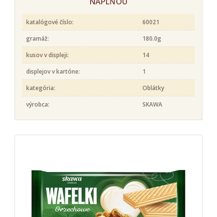
NÁPLŇOU
katalógové číslo:
60021
gramáž:
180.0g
kusov v displeji:
14
displejov v kartóne:
1
kategória:
Oblátky
výrobca:
SKAWA