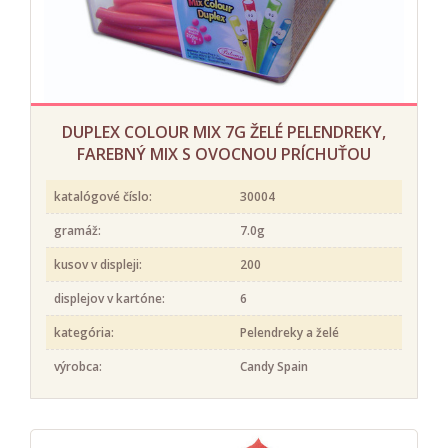
DUPLEX COLOUR MIX 7G ŽELÉ PELENDREKY,
FAREBNÝ MIX S OVOCNOU PRÍCHUŤOU
katalógové číslo:
30004
gramáž:
7.0g
kusov v displeji:
200
displejov v kartóne:
6
kategória:
Pelendreky a želé
výrobca:
Candy Spain