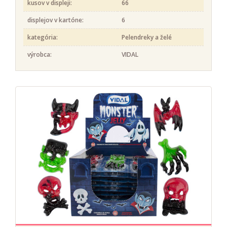
kusov v displeji:
66
displejov v kartóne:
6
kategória:
Pelendreky a želé
výrobca:
VIDAL