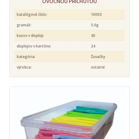
OVOCNOU PRÍCHUŤOU
katalógové číslo:
10003
gramáž:
5.0g
kusov v displeji:
40
displejov v kartóne:
24
kategória:
Žuvačky
výrobca:
ostatné