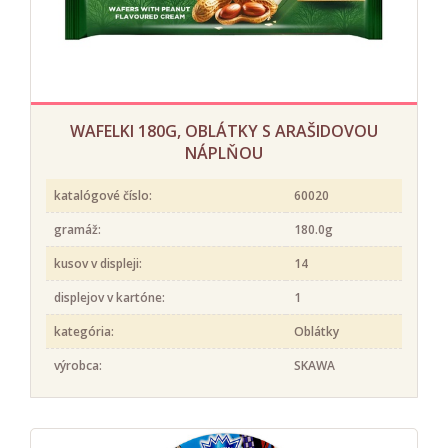
WAFELKI 180G, OBLÁTKY S ARAŠIDOVOU
NÁPLŇOU
katalógové číslo:
60020
gramáž:
180.0g
kusov v displeji:
14
displejov v kartóne:
1
kategória:
Oblátky
výrobca:
SKAWA