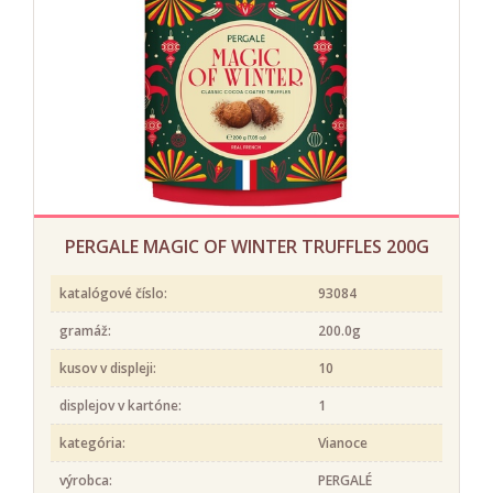
PERGALE MAGIC OF WINTER TRUFFLES 200G
katalógové číslo:
93084
gramáž:
200.0g
kusov v displeji:
10
displejov v kartóne:
1
kategória:
Vianoce
výrobca:
PERGALÉ