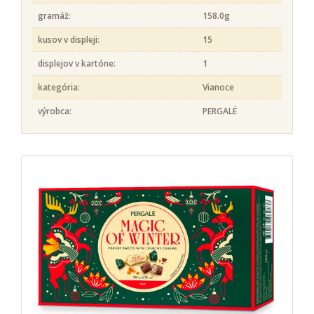
gramáž:
158.0g
kusov v displeji:
15
displejov v kartóne:
1
kategória:
Vianoce
výrobca:
PERGALÉ