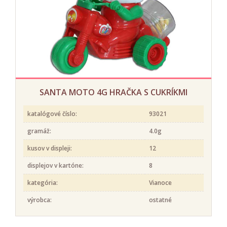
SANTA MOTO 4G HRAČKA S CUKRÍKMI
katalógové číslo:
93021
gramáž:
4.0g
kusov v displeji:
12
displejov v kartóne:
8
kategória:
Vianoce
výrobca:
ostatné