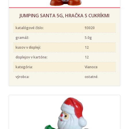
JUMPING SANTA 5G, HRAČKA S CUKRÍKMI
katalógové číslo:
93020
gramáž:
5.0g
kusov v displeji:
12
displejov v kartóne:
12
kategória:
Vianoce
výrobca:
ostatné