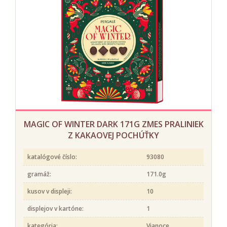
MAGIC OF WINTER DARK 171G ZMES PRALINIEK
Z KAKAOVEJ POCHÚŤKY
katalógové číslo:
93080
gramáž:
171.0g
kusov v displeji:
10
displejov v kartóne:
1
kategória:
Vianoce