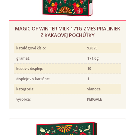
MAGIC OF WINTER MILK 171G ZMES PRALINIEK
Z KAKAOVEJ POCHÚŤKY
katalógové číslo:
93079
gramáž:
171.0g
kusov v displeji:
10
displejov v kartóne:
1
kategória:
Vianoce
výrobca:
PERGALÉ