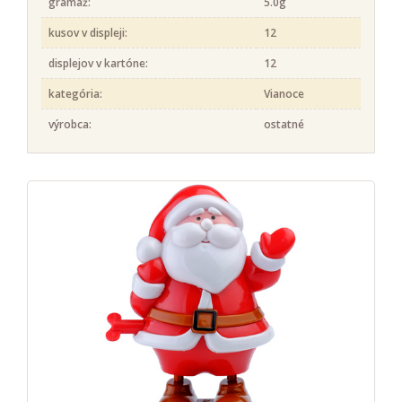
gramáž:
5.0g
kusov v displeji:
12
displejov v kartóne:
12
kategória:
Vianoce
výrobca:
ostatné